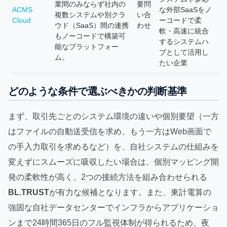
業間のみならず社内の
要問
ACMS
な外部SaaSをノ
複数システムや別クラ
い合
Cloud
ーコードで柔
ウド（SaaS）間の連携
わせ
軟・高速に統合
もノーコードで構築可
するシステムハ
能なプラットフォー
ブとして活用し
ム。
たい企業
どのような条件で選ぶべきかの判断基準
まず、取引先ごとのシステム環境の違いや個別要望（一方
はファイルの自動送受信を求め、もう一方はWeb画面で
の手入力取引を求めるなど）を、自社システムの仕組みを
変えずにスムーズに吸収したい場合は、個別マッピング開
発の柔軟性が高く、2つの接続方法を組み合わせられる
BL.TRUST
が有力な候補となります。また、東計電算の
強固な自社データセンターでインフラからアプリケーショ
ンまで24時間365日のフル監視体制が得られるため、夜