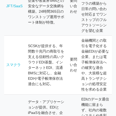
企業や各業界VANとの
要問
フラの構築から
JFT/SaaS
安全なデータ交換網を
い合
日常の問い合わ
構築。24時間365日の
わせ
せ対応までワン
ワンストップ運用サポ
ストップのフル
ート体制が特徴。
アウトソーシン
グを望む企業
金融機関との取
SCSKが提供する、年
引を電子化する
間数十兆円の商取引を
金融EDIが必要な
支える信頼性の高いク
企業、または電
要問
ラウドEDI基盤。イン
子帳簿保存法へ
スマクラ
い合
ターネットEDI、流通
の確実な適合
わせ
BMSに対応し、金融
や、大規模な超
EDIや電子帳簿保存法
高トランザクシ
適合にも対応。
ョンの処理安定
性を求める企業
EDIのデータ通信
データ・アプリケーシ
機能に留まら
ョンが提供。EDIと
ず、社内の複数
iPaaSを融合させ、企
システムや多彩