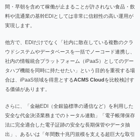
間・早朝を含めて稼働が止まることが許されない食品・飲
料や流通業の基幹EDIとしては非常に信頼性の高い運用が
実現します。
他方で、EDIだけでなく「社内に散在している複数のクラ
ウドシステムやデータベースを一括でノーコード連携し、
社内の情報統合プラットフォーム（iPaaS）としてのデー
タハブ機能を同時に持たせたい」という目的を重視する場
合は、iPaaS領域を得意とする
ACMS Cloud
を比較検討す
る価値があります。
さらに、「金融EDI（全銀協標準の通信など）を利用した
安全な代金決済業務までのトータル連動」「電子帳簿保存
法に完全適合した電子証跡の安全な長期保管やデータ抽
出」、あるいは「年間数十兆円規模を支える超巨大な取引