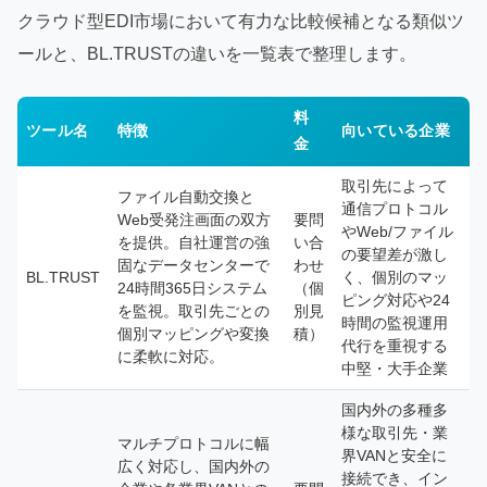
クラウド型EDI市場において有力な比較候補となる類似ツ
ールと、BL.TRUSTの違いを一覧表で整理します。
料
ツール名
特徴
向いている企業
金
取引先によって
ファイル自動交換と
通信プロトコル
Web受発注画面の双方
要問
やWeb/ファイル
を提供。自社運営の強
い合
の要望差が激し
固なデータセンターで
わせ
BL.TRUST
く、個別のマッ
24時間365日システム
（個
ピング対応や24
を監視。取引先ごとの
別見
時間の監視運用
個別マッピングや変換
積）
代行を重視する
に柔軟に対応。
中堅・大手企業
国内外の多種多
様な取引先・業
マルチプロトコルに幅
界VANと安全に
広く対応し、国内外の
接続でき、イン