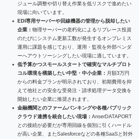
ジュール調整や切り替え作業を低リスクで進めたい
現場に向いています。
EDI専用サーバーや回線機器の管理から脱却したい
企業：
物理サーバーの老朽化によるリプレース投資
のたびにシステム更新工数が発生するオンプレミス
運用に課題を感じており、運用・監視を外部ベンダ
ーへアウトソーシングしたい現場に適しています。
低予算かつスモールスタートで確実なマルチプロト
コル環境を構築したい中堅・中小企業：
月額3万円
からの料金プランが明示されており、初期費用を抑
えて他社との安全な受発注・請求処理データ交換を
開始したい企業に推奨されます。
金融機関とのファームバンキングや各種パブリック
クラウド連携を統合したい現場：
AnserDATAPORT
との接続が必要だが専用回線を個別に引くハードル
が高い企業、またSalesforceなどの各種SaaSと対外