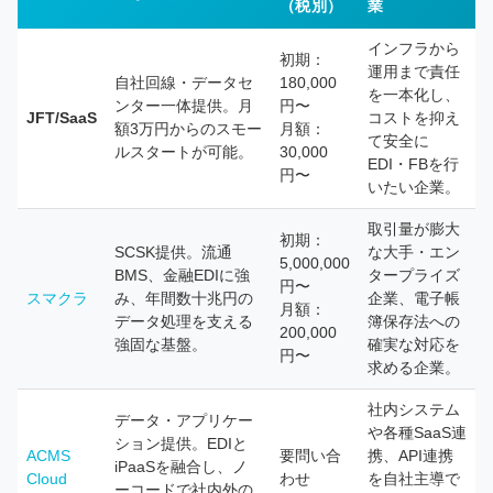
（税別）
業
インフラから
初期：
運用まで責任
自社回線・データセ
180,000
を一本化し、
ンター一体提供。月
円〜
JFT/SaaS
コストを抑え
額3万円からのスモー
月額：
て安全に
ルスタートが可能。
30,000
EDI・FBを行
円〜
いたい企業。
取引量が膨大
初期：
SCSK提供。流通
な大手・エン
5,000,000
BMS、金融EDIに強
タープライズ
円〜
スマクラ
み、年間数十兆円の
企業、電子帳
月額：
データ処理を支える
簿保存法への
200,000
強固な基盤。
確実な対応を
円〜
求める企業。
社内システム
データ・アプリケー
や各種SaaS連
ション提供。EDIと
ACMS
要問い合
携、API連携
iPaaSを融合し、ノ
Cloud
わせ
を自社主導で
ーコードで社内外の