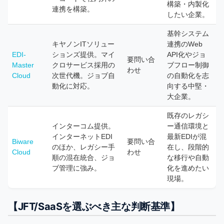
構築・内製化
連携を構築。
したい企業。
基幹システム
キヤノンITソリュー
連携のWeb
EDI-
ションズ提供。マイ
API化やジョ
要問い合
Master
クロサービス採用の
ブフロー制御
わせ
Cloud
次世代機。ジョブ自
の自動化を志
動化に対応。
向する中堅・
大企業。
既存のレガシ
インターコム提供。
ー通信環境と
インターネットEDI
最新EDIが混
Biware
要問い合
のほか、レガシー手
在し、段階的
Cloud
わせ
順の混在統合、ジョ
な移行や自動
ブ管理に強み。
化を進めたい
現場。
【JFT/SaaSを選ぶべき主な判断基準】