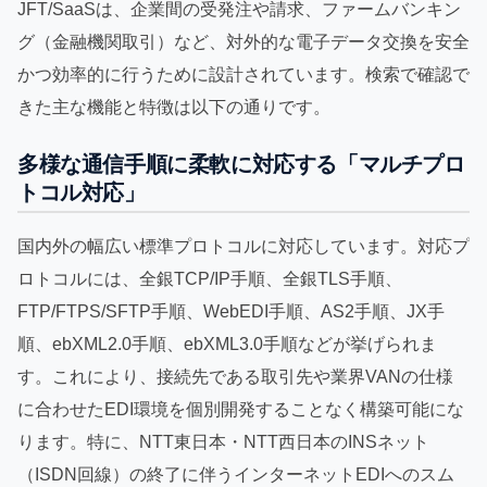
JFT/SaaSは、企業間の受発注や請求、ファームバンキン
グ（金融機関取引）など、対外的な電子データ交換を安全
かつ効率的に行うために設計されています。検索で確認で
きた主な機能と特徴は以下の通りです。
多様な通信手順に柔軟に対応する「マルチプロ
トコル対応」
国内外の幅広い標準プロトコルに対応しています。対応プ
ロトコルには、全銀TCP/IP手順、全銀TLS手順、
FTP/FTPS/SFTP手順、WebEDI手順、AS2手順、JX手
順、ebXML2.0手順、ebXML3.0手順などが挙げられま
す。これにより、接続先である取引先や業界VANの仕様
に合わせたEDI環境を個別開発することなく構築可能にな
ります。特に、NTT東日本・NTT西日本のINSネット
（ISDN回線）の終了に伴うインターネットEDIへのスム