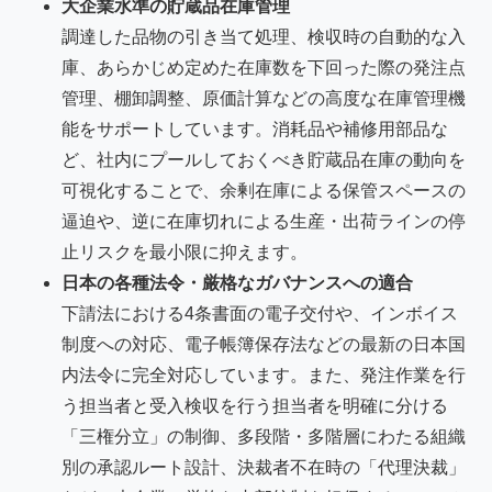
大企業水準の貯蔵品在庫管理
調達した品物の引き当て処理、検収時の自動的な入
庫、あらかじめ定めた在庫数を下回った際の発注点
管理、棚卸調整、原価計算などの高度な在庫管理機
能をサポートしています。消耗品や補修用部品な
ど、社内にプールしておくべき貯蔵品在庫の動向を
可視化することで、余剰在庫による保管スペースの
逼迫や、逆に在庫切れによる生産・出荷ラインの停
止リスクを最小限に抑えます。
日本の各種法令・厳格なガバナンスへの適合
下請法における4条書面の電子交付や、インボイス
制度への対応、電子帳簿保存法などの最新の日本国
内法令に完全対応しています。また、発注作業を行
う担当者と受入検収を行う担当者を明確に分ける
「三権分立」の制御、多段階・多階層にわたる組織
別の承認ルート設計、決裁者不在時の「代理決裁」