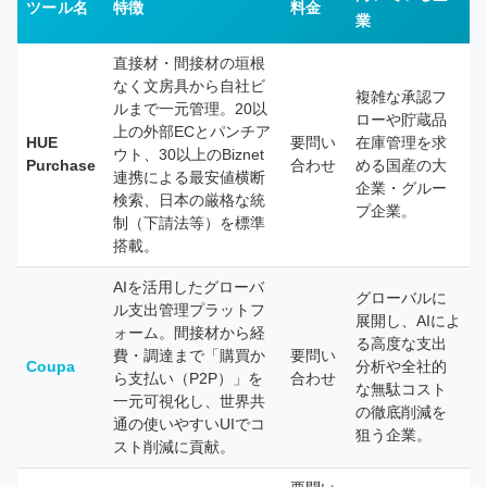
ツール名
特徴
料金
業
直接材・間接材の垣根
なく文房具から自社ビ
複雑な承認フ
ルまで一元管理。20以
ローや貯蔵品
上の外部ECとパンチア
HUE
要問い
在庫管理を求
ウト、30以上のBiznet
Purchase
合わせ
める国産の大
連携による最安値横断
企業・グルー
検索、日本の厳格な統
プ企業。
制（下請法等）を標準
搭載。
AIを活用したグローバ
グローバルに
ル支出管理プラットフ
展開し、AIによ
ォーム。間接材から経
る高度な支出
費・調達まで「購買か
要問い
Coupa
分析や全社的
ら支払い（P2P）」を
合わせ
な無駄コスト
一元可視化し、世界共
の徹底削減を
通の使いやすいUIでコ
狙う企業。
スト削減に貢献。