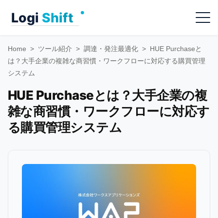
Skip
Menu
to
content
Home
>
ツール紹介
>
調達・発注最適化
>
HUE Purchaseと
は？大手企業の複雑な商習慣・ワークフローに対応する購買管理
システム
HUE Purchaseとは？大手企業の複
雑な商習慣・ワークフローに対応す
る購買管理システム