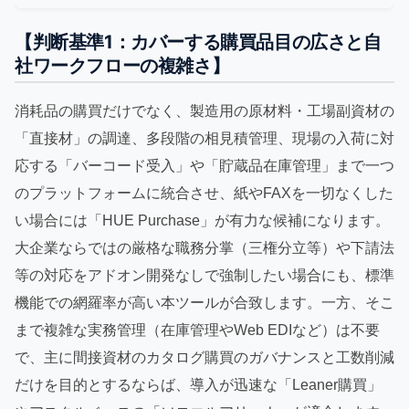
【判断基準1：カバーする購買品目の広さと自
社ワークフローの複雑さ】
消耗品の購買だけでなく、製造用の原材料・工場副資材の
「直接材」の調達、多段階の相見積管理、現場の入荷に対
応する「バーコード受入」や「貯蔵品在庫管理」まで一つ
のプラットフォームに統合させ、紙やFAXを一切なくした
い場合には「HUE Purchase」が有力な候補になります。
大企業ならではの厳格な職務分掌（三権分立等）や下請法
等の対応をアドオン開発なしで強制したい場合にも、標準
機能での網羅率が高い本ツールが合致します。一方、そこ
まで複雑な実務管理（在庫管理やWeb EDIなど）は不要
で、主に間接資材のカタログ購買のガバナンスと工数削減
だけを目的とするならば、導入が迅速な「Leaner購買」