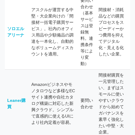
要問い
合わせ
アスクルが運営する中
間接材・消耗
（基本
堅・大企業向けの「間
品などの購買
サービ
接材一括電子購買サー
プロセスをス
スは登
ソロエル
ビス」。社内のオフィ
ピーディーか
録無
アリーナ
ス用品や少額備品の調
つ費用を抑え
料。連
達を一本化し、自動的
てデジタル
携条件
なボリュームディスカ
化・見える化
等によ
ウントを適用。
したい企業。
り変
動）
間接材購買を
一元管理した
Amazonビジネスやモ
い、まずはス
ノタロウなど多様なEC
モールに使い
サイト連携や自社カタ
Leaner購
要問い
やすいクラウ
ログ構築に対応した新
買
合わせ
ドから始めて
興クラウド。シンプル
ガバナンスを
で直感的に使えるUIに
素早く強化し
より社内定着が容易。
たい中堅・大
企業。