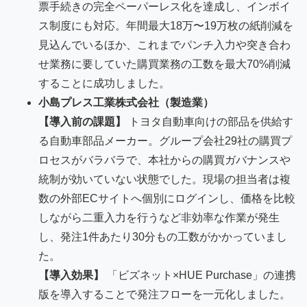
票手続きの完全ペーパーレス化を達成し、インボイ
ス制度にも対応。年間最大18万〜19万枚の紙削減を
見込んでいるほか、これまでパンチ入力や突き合わ
せ業務に要していた購買業務の工数を最大70%削減
することに成功しました。
小島プレス工業株式会社（製造業）
【導入前の課題】
トヨタ自動車向けの部品を供給す
る自動車部品メーカー。グループ会社29社の購買プ
ロセスがバラバラで、本社からの購買ガバナンスや
統制が効いていない状態でした。現場の担当者は複
数の外部ECサイトへ個別にログインし、価格を比較
しながら二重入力を行うなど非効率な作業が発生
し、発注1件あたり30分もの工数がかかっていまし
た。
【導入効果】
「ビズネット×HUE Purchase」の連携
版を導入することで発注フローを一元化しました。