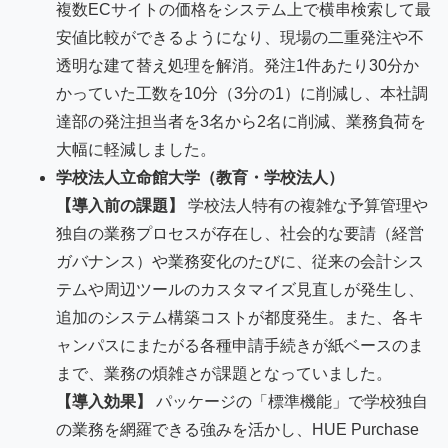
複数ECサイトの価格をシステム上で横串検索して最
安値比較ができるようになり、現場の二重発注や不
透明な建て替え処理を解消。発注1件あたり30分か
かっていた工数を10分（3分の1）に削減し、本社調
達部の発注担当者を3名から2名に削減、業務負荷を
大幅に軽減しました。
学校法人立命館大学（教育・学校法人）
【導入前の課題】
学校法人特有の複雑な予算管理や
独自の業務プロセスが存在し、社会的な要請（経営
ガバナンス）や業務変化のたびに、従来の会計シス
テムや周辺ツールのカスタマイズ見直しが発生し、
追加のシステム構築コストが都度発生。また、各キ
ャンパスにまたがる各種申請手続きが紙ベースのま
まで、業務の煩雑さが課題となっていました。
【導入効果】
パッケージの「標準機能」で学校独自
の業務を網羅できる強みを活かし、HUE Purchase