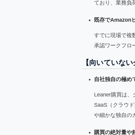
ており、業務負
既存でAmazo
すでに現場で複
承認ワークフロ
【向いていない
自社独自の極め
Leaner購買
SaaS（クラ
や細かな独自の
購買の絶対量や