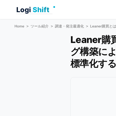
Skip
to
content
Home
>
ツール紹介
>
調達・発注最適化
>
Leaner購
Leane
グ構築に
標準化す