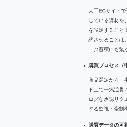
大手ECサイト
している資材を
を設定すること
約させることは
ータ蓄積にも繋
購買プロセス（
商品選定から、
ド上で一気通貫
ログな承認リク
する監視・牽制
購買データの可視