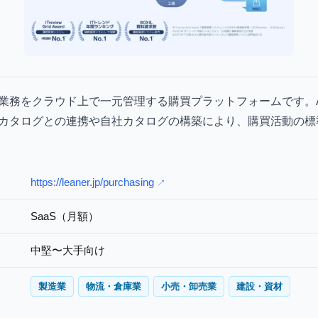
業務をクラウド上で一元管理する購買プラットフォームです。Am
カタログとの連携や自社カタログの構築により、購買活動の標
https://leaner.jp/purchasing
↗
SaaS（月額）
中堅〜大手向け
製造業
物流・倉庫業
小売・卸売業
建設・資材