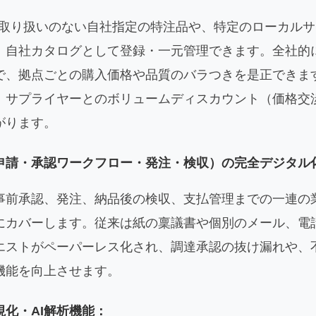
で取り扱いのない自社指定の特注品や、特定のローカル
、自社カタログとして登録・一元管理できます。全社的
で、拠点ごとの購入価格や品質のバラつきを是正できま
、サプライヤーとのボリュームディスカウント（価格交
がります。
申請・承認ワークフロー・発注・検収）の完全デジタル
事前承認、発注、納品後の検収、支払管理までの一連の
にカバーします。従来は紙の稟議書や個別のメール、電
エストがペーパーレス化され、調達承認の抜け漏れや、
機能を向上させます。
化・AI解析機能：