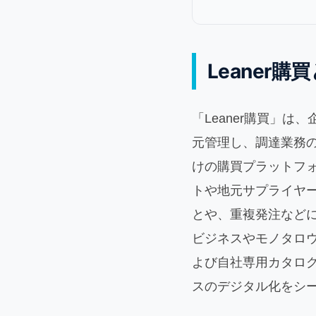
Leaner購
「Leaner購買」
元管理し、調達業務
けの購買プラットフ
トや地元サプライヤ
とや、重複発注などに
ビジネスやモノタロ
よび自社専用カタロ
スのデジタル化をシ