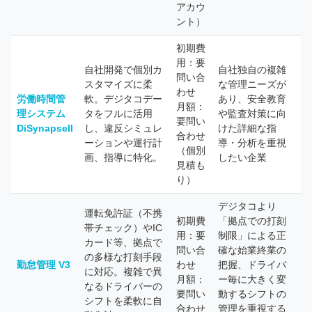
アカウ
ント）
初期費
用：要
自社開発で個別カ
自社独自の複雑
問い合
スタマイズに柔
な管理ニーズが
わせ
労働時間管
軟。デジタコデー
あり、安全教育
月額：
理システム
タをフルに活用
や監査対策に向
要問い
DiSynapseII
し、違反シミュレ
けた詳細な指
合わせ
ーションや運行計
導・分析を重視
（個別
画、指導に特化。
したい企業
見積も
り）
デジタコより
運転免許証（不携
初期費
「拠点での打刻
帯チェック）やIC
用：要
制限」による正
カード等、拠点で
問い合
確な始業終業の
の多様な打刻手段
勤怠管理 V3
わせ
把握、ドライバ
に対応。複雑で異
月額：
ー毎に大きく変
なるドライバーの
要問い
動するシフトの
シフトを柔軟に自
合わせ
管理を重視する