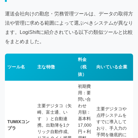
運送会社向けの勤怠・労務管理ツールは、データの取得方
法や管理に求める範囲によって選ぶべきシステムが異なり
ます。LogiShiftに紹介されている以下の類似ツールと比較
をまとめました。
料金
ツール名
主な特徴
（税
向いている企業
抜）
初期費
用：要
問い合
主要デジタコ（矢
わせ
主要デジタコや
崎、富士通、い
月額：
点呼システムを
すゞ）と自動連
基本料
TUMIXコン
すでに導入して
携。出勤簿を1ク
17,000
プラ
おり、手入力の
リック自動作成、
円＋利
手間を徹底的に