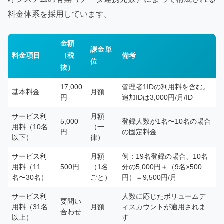
料金体系を採用しています。
金額
課金単
料金項目
（税
備考
位
抜）
17,000
管理者1IDの利用料を含む。
基本料金
月額
円
追加IDは3,000円/月/ID
サービス利
月額
5,000
登録人数が1名〜10名の場合
用料（10名
（一
円
の固定料金
以下）
律）
サービス利
月額
例：19名登録の場合、10名
用料（11
500円
（1名
分の5,000円＋（9名×500
名〜30名）
ごと）
円）＝9,500円/月
サービス利
人数に応じたボリュームデ
要問い
用料（31名
月額
ィスカウントが適用されま
合わせ
以上）
す