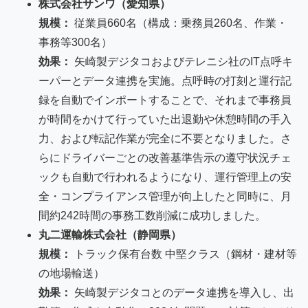
株式会社サンワ（愛知県）
規模：
従業員660名（構成：乗務員260名、作業・
事務等300名）
効果：
矢崎製デジタコおよびテレニシ社のIT点呼キ
ーパーとデータ連携を実施。点呼時の打刻と運行記
録を自動でインポートすることで、それまで事務員
が時間をかけて行っていた出退勤や休憩時間の手入
力、および転記作業が完全に不要となりました。さ
らにドライバーごとの改善基準告示の遵守状況チェ
ックも自動で行われるようになり、運行管理上の安
全・コンプライアンス管理が向上したと同時に、月
間約242時間の事務工数削減に成功しました。
丸二運輸株式会社（静岡県）
規模：
トラック保有台数 中堅クラス（鋼材・建材等
の地場輸送）
効果：
矢崎製デジタコとのデータ連携を導入し、出