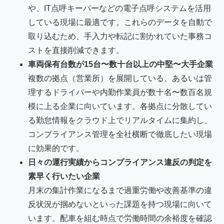
や、IT点呼キーパーなどの電子点呼システムを活用
している現場に最適です。これらのデータを自動で
取り込むため、手入力や転記に割かれていた事務コ
ストを直接削減できます。
車両保有台数が15台〜数十台以上の中堅〜大手企業
複数の拠点（営業所）を展開している、あるいは管
理するドライバーや内勤作業員が数十名〜数百名規
模に上る企業に向いています。各拠点に分散してい
る勤怠情報をクラウド上でリアルタイムに集約し、
コンプライアンス管理を全社横断で徹底したい現場
に効果的です。
日々の運行実績からコンプライアンス違反の判定を
素早く行いたい企業
月末の集計作業になるまで過重労働や改善基準の違
反状況が掴めないといった課題を持つ現場に向いて
います。配車を組む時点で労働時間の余裕度を確認