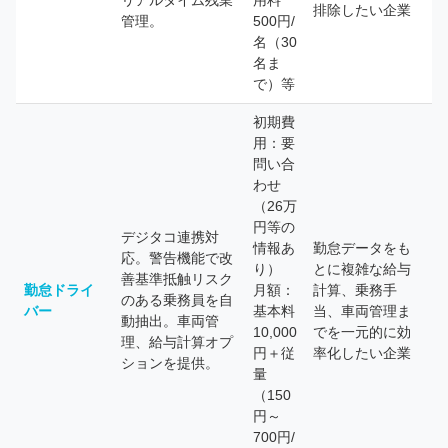
リアルタイム残業
用料
排除したい企業
管理。
500円/
名（30
名ま
で）等
初期費
用：要
問い合
わせ
（26万
円等の
デジタコ連携対
情報あ
勤怠データをも
応。警告機能で改
り）
とに複雑な給与
善基準抵触リスク
勤怠ドライ
月額：
計算、乗務手
のある乗務員を自
バー
基本料
当、車両管理ま
動抽出。車両管
10,000
でを一元的に効
理、給与計算オプ
円＋従
率化したい企業
ションを提供。
量
（150
円～
700円/