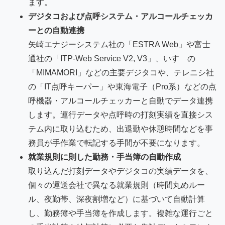
ます。
デジタコおよび点呼システム・アルコールチェッカ
ーとの自動連携
矢崎エナジーシステム社の「ESTRA Web」や富士
通社の「ITP-Web Service V2, V3」、いすゞの
「MIMAMORI」などの主要デジタコや、テレニシ社
の「IT点呼キーパー」や東海電子（Pro系）などの点
呼機器・アルコールチェッカーと自動でデータ連携
します。運行データや点呼時の打刻実績を直接シス
テム内に取り込むため、出退勤や休憩時間などを事
務員が手作業で転記する手間が不要になります。
就業規則に則した勤務・手当簿の自動作成
取り込んだ打刻データやデジタコの実績データを、
個々の運送会社で異なる就業規則（時間丸めルー
ル、夜勤帯、深夜割増など）に基づいて自動計算
し、勤務簿や手当簿を作成します。複雑な運行ごと