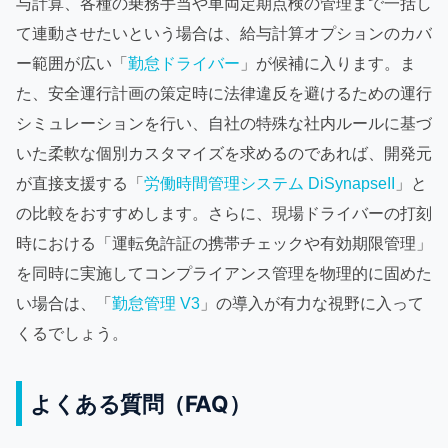
与計算、各種の乗務手当や車両定期点検の管理まで一括し
て連動させたいという場合は、給与計算オプションのカバ
ー範囲が広い「
勤怠ドライバー
」が候補に入ります。ま
た、安全運行計画の策定時に法律違反を避けるための運行
シミュレーションを行い、自社の特殊な社内ルールに基づ
いた柔軟な個別カスタマイズを求めるのであれば、開発元
が直接支援する「
労働時間管理システム DiSynapseII
」と
の比較をおすすめします。さらに、現場ドライバーの打刻
時における「運転免許証の携帯チェックや有効期限管理」
を同時に実施してコンプライアンス管理を物理的に固めた
い場合は、「
勤怠管理 V3
」の導入が有力な視野に入って
くるでしょう。
よくある質問（FAQ）