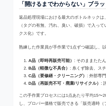
「開けるまでわからない」ブラッ
返品処理現場における最大のボトルネックは
（タグの有無、汚れ、臭い、破損）で入って
クス化）です。
熟練した作業員が手作業で1点ずつ確認し、
A品（即時再販売可能）
: そのままたた
B品（軽微な不具合）
: 糸くず除去、
C品（要修繕・クリーニング）
: 外部
D品（再販売不可・廃棄/リサイクル）
:
この手作業プロセスには1点あたり平均15〜
し、プロパー価格で販売できる「販売適時（