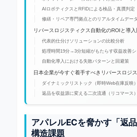
AIロボティクスとRFIDによる検品・真贋判定
修繕・リペア専門拠点とのリアルタイムデー
リバースロジスティクス自動化のROIと導入
代表的仕分けソリューションの比較分析
処理時間19分→3分短縮がもたらす収益改善
自動化導入における失敗パターンと回避策
日本企業が今すぐ着手すべきリバースロジ
ダイナミックリストック（即時Web在庫反映
返品を収益源に変える二次流通（リコマース
アパレルECを脅かす「返
構造課題