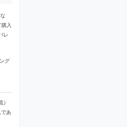
はな
て購入
パレ
ング
流）
れであ