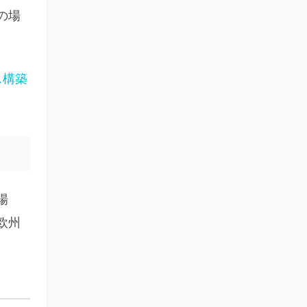
の場
ス構築
場
欧州