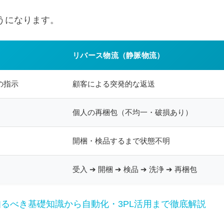
うになります。
）
リバース物流（静脈物流）
の指示
顧客による突発的な返送
個人の再梱包（不均一・破損あり）
開梱・検品するまで状態不明
受入 ➔ 開梱 ➔ 検品 ➔ 洗浄 ➔ 再梱包
るべき基礎知識から自動化・3PL活用まで徹底解説