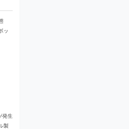
態
ボッ
が発生
ル製