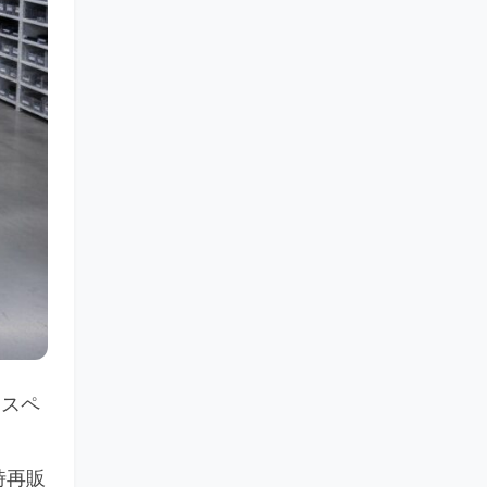
点スペ
時再販