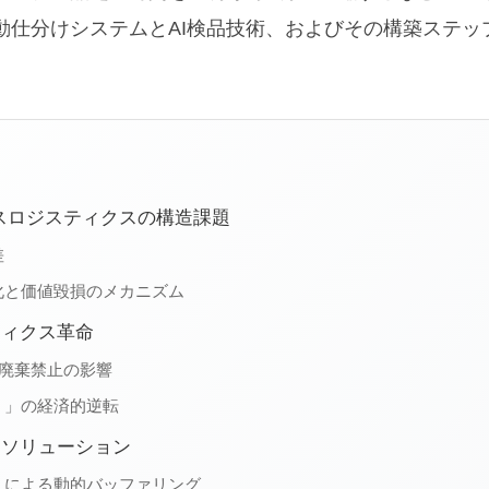
動仕分けシステムとAI検品技術、およびその構築ステッ
スロジスティクスの構造課題
差
化と価値毀損のメカニズム
ティクス革命
る廃棄禁止の影響
）」の経済的逆転
品ソリューション
）による動的バッファリング