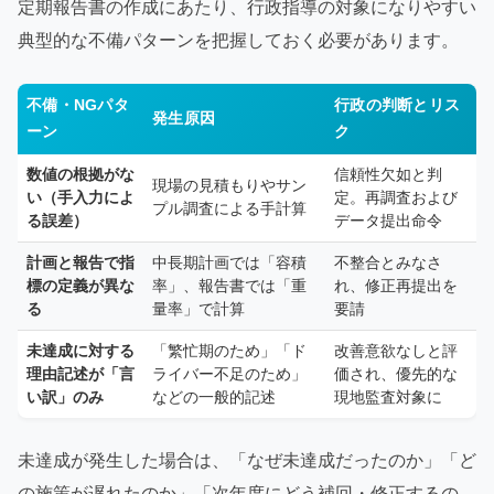
定期報告書の作成にあたり、行政指導の対象になりやすい
典型的な不備パターンを把握しておく必要があります。
不備・NGパタ
行政の判断とリス
発生原因
ーン
ク
数値の根拠がな
信頼性欠如と判
現場の見積もりやサン
い（手入力によ
定。再調査および
プル調査による手計算
る誤差）
データ提出命令
計画と報告で指
中長期計画では「容積
不整合とみなさ
標の定義が異な
率」、報告書では「重
れ、修正再提出を
る
量率」で計算
要請
未達成に対する
「繁忙期のため」「ド
改善意欲なしと評
理由記述が「言
ライバー不足のため」
価され、優先的な
い訳」のみ
などの一般的記述
現地監査対象に
未達成が発生した場合は、「なぜ未達成だったのか」「ど
の施策が遅れたのか」「次年度にどう補回・修正するの