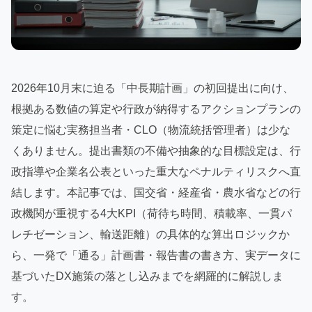
2026年10月末に迫る「中長期計画」の初回提出に向け、
根拠ある数値の算定や行政が納得するアクションプランの
策定に悩む実務担当者・CLO（物流統括管理者）は少な
くありません。提出書類の不備や抽象的な目標設定は、行
政指導や企業名公表といった重大なペナルティリスクへ直
結します。本記事では、国交省・経産省・農水省などの行
政機関が重視する4大KPI（荷待ち時間、積載率、一貫パ
レチゼーション、輸送距離）の具体的な算出ロジックか
ら、一発で「通る」計画書・報告書の書き方、実データに
基づいたDX施策の落とし込みまでを網羅的に解説しま
す。