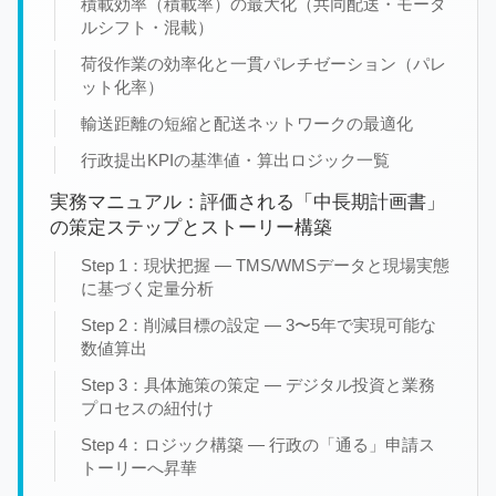
積載効率（積載率）の最大化（共同配送・モーダ
ルシフト・混載）
荷役作業の効率化と一貫パレチゼーション（パレ
ット化率）
輸送距離の短縮と配送ネットワークの最適化
行政提出KPIの基準値・算出ロジック一覧
実務マニュアル：評価される「中長期計画書」
の策定ステップとストーリー構築
Step 1：現状把握 — TMS/WMSデータと現場実態
に基づく定量分析
Step 2：削減目標の設定 — 3〜5年で実現可能な
数値算出
Step 3：具体施策の策定 — デジタル投資と業務
プロセスの紐付け
Step 4：ロジック構築 — 行政の「通る」申請ス
トーリーへ昇華