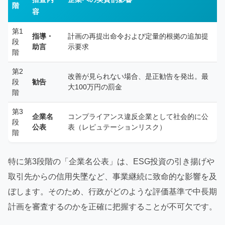
階
容
第1
指導・
計画の再提出命令および定量的根拠の追加提
段
助言
示要求
階
第2
改善が見られない場合、是正勧告を発出。最
段
勧告
大100万円の罰金
階
第3
企業名
コンプライアンス違反企業として社会的に公
段
公表
表（レピュテーションリスク）
階
特に第3段階の「企業名公表」は、ESG投資の引き揚げや
取引先からの信用失墜など、事業継続に致命的な影響を及
ぼします。そのため、行政がどのような評価基準で中長期
計画を審査するのかを正確に把握することが不可欠です。