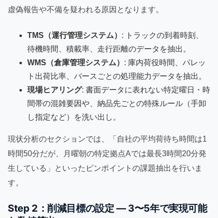
虚偽報告や不備を疑われる原因となります。
TMS（運行管理システム）
: トラックの到着時刻、
待機時間、積載率、走行距離のデータを抽出。
WMS（倉庫管理システム）
: 庫内荷役時間、パレッ
ト出荷比率、バースごとの処理能力データを抽出。
現場ヒアリング
: 書面データに表れない特定曜日・時
間帯の混雑要因や、納品先ごとの特殊ルール（手卸
し指定など）を洗い出し。
現状分析のセクションでは、「自社の平均荷待ち時間は1
時間50分だが、月曜朝の特定拠点Aでは最長3時間20分発
生している」といったピンポイントの課題抽出を行いま
す。
Step 2：削減目標の設定 — 3〜5年で実現可能