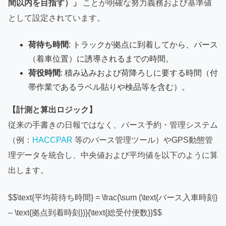
間以内を目指す）」
ことが明確な努力義務および基準値
として設定されています。
荷待ち時間
: トラックが拠点に到着してから、バース
（着車位置）に誘導されるまでの時間。
荷役時間
: 積み込みおよび荷降ろしに要する時間（付
帯作業であるラベル貼りや検品等を含む）。
【計測と算出ロジック】
従来の手書きの日報ではなく、バース予約・管理システム
（例：
HACCPAR
等のバース管理ツール）やGPS動態管
理データを統合し、中央値および平均値を以下のように算
出します。
$$\text{平均荷待ち時間} = \frac{\sum (\text{バース入車時刻}
– \text{拠点到着時刻})}{\text{総受付便数}}$$