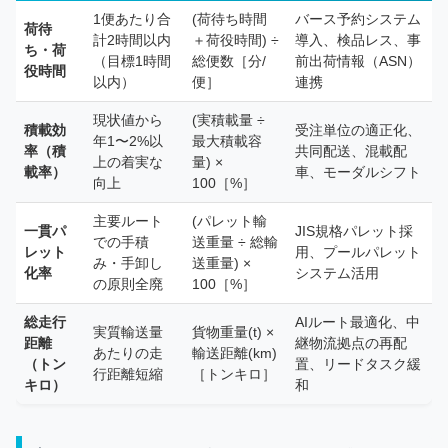
1便あたり合
(荷待ち時間
バース予約システム
荷待
計2時間以内
＋荷役時間) ÷
導入、検品レス、事
ち・荷
（目標1時間
総便数［分/
前出荷情報（ASN）
役時間
以内）
便］
連携
現状値から
(実積載量 ÷
積載効
受注単位の適正化、
年1〜2%以
最大積載容
率（積
共同配送、混載配
上の着実な
量) ×
載率）
車、モーダルシフト
向上
100［%］
主要ルート
(パレット輸
一貫パ
JIS規格パレット採
での手積
送重量 ÷ 総輸
レット
用、プールパレット
み・手卸し
送重量) ×
化率
システム活用
の原則全廃
100［%］
総走行
AIルート最適化、中
実質輸送量
貨物重量(t) ×
距離
継物流拠点の再配
あたりの走
輸送距離(km)
（トン
置、リードタスク緩
行距離短縮
［トンキロ］
キロ）
和