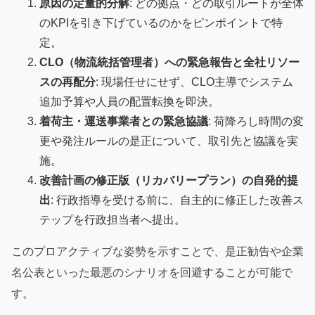
原因の定量的分解
: どの拠点・どの取引ルートが全体
のKPIを引き下げているのかをピンポイントで特
定。
CLO（物流統括管理者）への緊急報告と全社リソー
スの再配分
: 現場任せにせず、CLO主導でシステム
追加予算や人員の配置転換を即決。
着荷主・運送事業者との緊急協議
: 荷降ろし時間の変
更や発注ルールの是正について、取引先と協議を実
施。
改善計画の修正版（リカバリープラン）の自発的提
出
: 行政指導を受ける前に、自主的に修正した改善ス
テップを行政担当者へ提出。
このプロアクティブな姿勢を示すことで、是正勧告や企業
名公表といった最悪のシナリオを回避することが可能で
す。