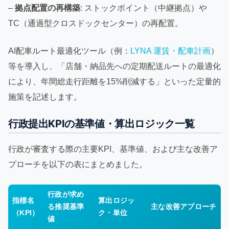
–
拠点配置の再構築
: ストックポイント（中継拠点）や
TC（通過型クロスドックセンター）の再配置。
AI配車ルート最適化ツール（例：
LYNA 運賃・配車計画
）
等を導入し、「店舗・納品先への定期配送ルートの最適化
により、年間総走行距離を15%削減する」といった定量的
施策を記述します。
行政提出KPIの基準値・算出ロジック一覧
行政が審査する際の主要KPI、基準値、および主な改善ア
プローチを以下の表にまとめました。
行政が求め
指標名
算出ロジッ
る推奨基準
主な改善アプローチ
（KPI）
ク・単位
値