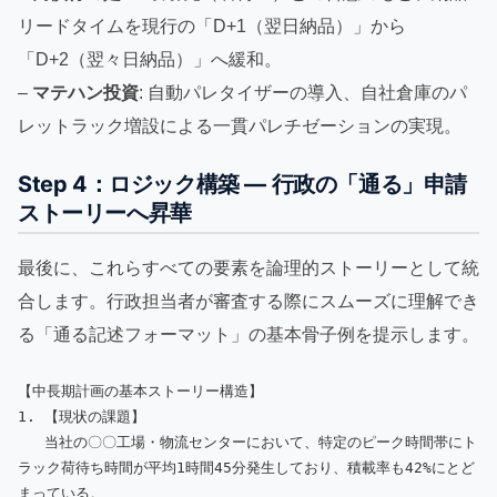
リードタイムを現行の「D+1（翌日納品）」から
「D+2（翌々日納品）」へ緩和。
–
マテハン投資
: 自動パレタイザーの導入、自社倉庫のパ
レットラック増設による一貫パレチゼーションの実現。
Step 4：ロジック構築 — 行政の「通る」申請
ストーリーへ昇華
最後に、これらすべての要素を論理的ストーリーとして統
合します。行政担当者が審査する際にスムーズに理解でき
る「通る記述フォーマット」の基本骨子例を提示します。
【中長期計画の基本ストーリー構造】

1. 【現状の課題】 

   当社の〇〇工場・物流センターにおいて、特定のピーク時間帯にト
ラック荷待ち時間が平均1時間45分発生しており、積載率も42%にとど
まっている。
