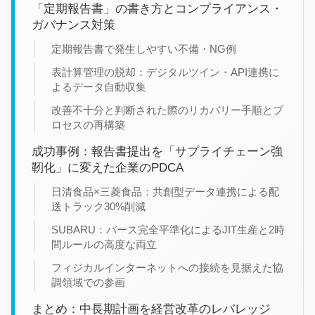
「定期報告書」の書き方とコンプライアンス・
ガバナンス対策
定期報告書で発生しやすい不備・NG例
表計算管理の脱却：デジタルツイン・API連携に
よるデータ自動収集
改善不十分と判断された際のリカバリー手順とプ
ロセスの再構築
成功事例：報告書提出を「サプライチェーン強
靭化」に変えた企業のPDCA
日清食品×三菱食品：共創型データ連携による配
送トラック30%削減
SUBARU：バース完全平準化によるJIT生産と2時
間ルールの高度な両立
フィジカルインターネットへの接続を見据えた協
調領域での参画
まとめ：中長期計画を経営改革のレバレッジ