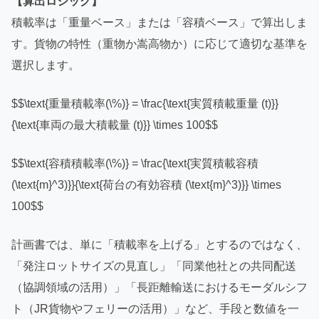
【算出ロジック】
積載率は「重量ベース」または「容積ベース」で算出しま
す。貨物の特性（重物か嵩高物か）に応じて適切な基準を
選択します。
$$\text{重量積載率(\%)} = \frac{\text{実質積載重量 (t)}}
{\text{車両の最大積載量 (t)}} \times 100$$
$$\text{容積積載率(\%)} = \frac{\text{実質積載容積
(\text{m}^3)}}{\text{荷台の有効容積 (\text{m}^3)}} \times
100$$
計画書では、単に「積載率を上げる」とするのではなく、
「発注ロットサイズの見直し」「同業他社との共同配送
（協調領域の活用）」「長距離輸送におけるモーダルシフ
ト（JR貨物やフェリーの活用）」など、手段と数値を一