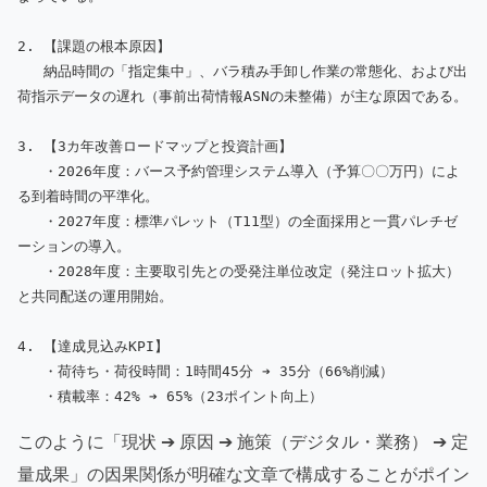
2. 【課題の根本原因】

   納品時間の「指定集中」、バラ積み手卸し作業の常態化、および出
荷指示データの遅れ（事前出荷情報ASNの未整備）が主な原因である。

3. 【3カ年改善ロードマップと投資計画】

   ・2026年度：バース予約管理システム導入（予算〇〇万円）によ
る到着時間の平準化。

   ・2027年度：標準パレット（T11型）の全面採用と一貫パレチゼ
ーションの導入。

   ・2028年度：主要取引先との受発注単位改定（発注ロット拡大）
と共同配送の運用開始。

4. 【達成見込みKPI】

   ・荷待ち・荷役時間：1時間45分 ➔ 35分（66%削減）

このように「現状 ➔ 原因 ➔ 施策（デジタル・業務） ➔ 定
量成果」の因果関係が明確な文章で構成することがポイン