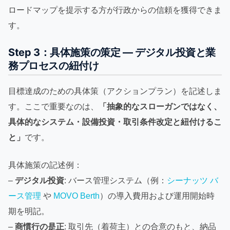
ロードマップを提示する方が行政からの信頼を獲得できま
す。
Step 3：具体施策の策定 — デジタル投資と業
務プロセスの紐付け
目標達成のための具体策（アクションプラン）を記述しま
す。ここで重要なのは、
「抽象的なスローガンではなく、
具体的なシステム・設備投資・取引条件改定と紐付けるこ
と」
です。
具体施策の記述例：
–
デジタル投資
: バース管理システム（例：
シーナッツ バ
ース管理
や
MOVO Berth
）の導入費用および運用開始時
期を明記。
–
商慣行の是正
: 取引先（着荷主）との合意のもと、納品