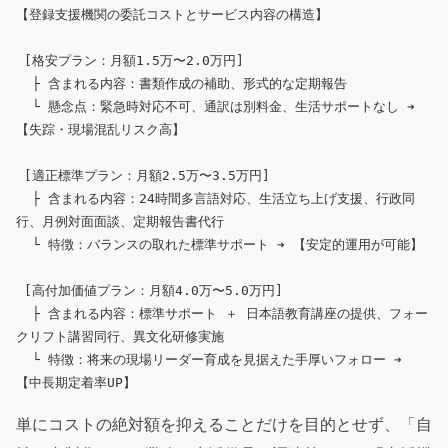
【登録支援機関の委託コストとサービス内容の構造】

 [格安プラン：月額1.5万〜2.0万円]

  ├ 含まれる内容：書類作成の補助、形式的な定期報告

  └ 懸念点：緊急時対応不可、通訳は別料金、生活サポートなし ➔ 
【失踪・現場混乱リスク高】

 [適正標準プラン：月額2.5万〜3.5万円]

  ├ 含まれる内容：24時間多言語対応、生活立ち上げ支援、行政同
行、月例対面面談、定期報告書代行

  └ 特徴：バランスの取れた標準サポート ➔ 【安定的運用が可能】

 [高付加価値プラン：月額4.0万〜5.0万円]

  ├ 含まれる内容：標準サポート ＋ 日本語教育講座の提供、フォー
クリフト講習同行、異文化研修実施

  └ 特徴：将来の現場リーダー育成を見据えた手厚いフォロー ➔ 
単にコストの絶対額を抑えることだけを目的とせず、「自