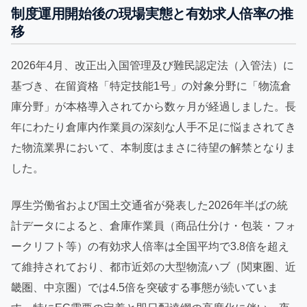
制度運用開始後の現場実態と有効求人倍率の推
移
2026年4月、改正出入国管理及び難民認定法（入管法）に
基づき、在留資格「特定技能1号」の対象分野に「物流倉
庫分野」が本格導入されてから数ヶ月が経過しました。長
年にわたり倉庫内作業員の深刻な人手不足に悩まされてき
た物流業界において、本制度はまさに待望の解禁となりま
した。
厚生労働省および国土交通省が発表した2026年半ばの統
計データによると、倉庫作業員（商品仕分け・包装・フォ
ークリフト等）の有効求人倍率は全国平均で3.8倍を超え
て維持されており、都市近郊の大型物流ハブ（関東圏、近
畿圏、中京圏）では4.5倍を突破する事態が続いていま