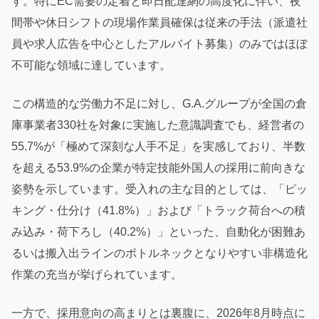
す。特にEC需要の定着と即日配達網の高度化に伴い、夜
間帯や休日シフトの現場作業員確保は従来の手法（派遣社
員や求人広告を中心としたアルバイト募集）のみではほぼ
不可能な領域に達しています。
この構造的な労働力不足に対し、G.A.グループが全国の倉
庫事業者330社を対象に実施した意識調査でも、経営者の
55.7%が「極めて深刻な人手不足」を実感しており、半数
を超える53.9%の企業が特定技能外国人の採用に前向きな
姿勢を示しています。受入れの主な目的としては、「ピッ
キング・仕分け（41.8%）」および「トラック荷台への積
み込み・荷下ろし（40.2%）」といった、自動化が困難あ
るいは搬入出ラインのボトルネックとなりやすい非構造化
作業の充当が挙げられています。
一方で、採用意向の高まりとは裏腹に、2026年8月時点に