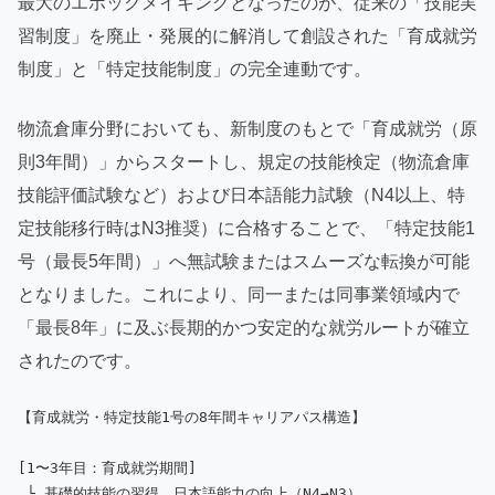
最大のエポックメイキングとなったのが、従来の「技能実
習制度」を廃止・発展的に解消して創設された「育成就労
制度」と「特定技能制度」の完全連動です。
物流倉庫分野においても、新制度のもとで「育成就労（原
則3年間）」からスタートし、規定の技能検定（物流倉庫
技能評価試験など）および日本語能力試験（N4以上、特
定技能移行時はN3推奨）に合格することで、「特定技能1
号（最長5年間）」へ無試験またはスムーズな転換が可能
となりました。これにより、同一または同事業領域内で
「最長8年」に及ぶ長期的かつ安定的な就労ルートが確立
されたのです。
【育成就労・特定技能1号の8年間キャリアパス構造】

[1〜3年目：育成就労期間]

 └ 基礎的技能の習得、日本語能力の向上（N4→N3）
