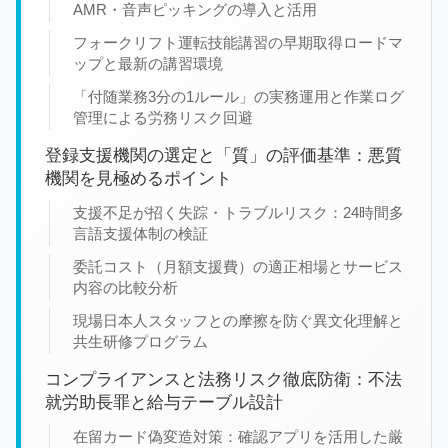
AMR・音声ピッキングの導入と活用
フォークリフト運転技能講習の早期取得ロードマ
ップと最新の講習環境
「付随業務3分の1ルール」の実務運用と作業ログ
管理による労務リスク回避
登録支援機関の選定と「質」の評価基準：悪質
機関を見極めるポイント
支援不足が招く失踪・トラブルリスク：24時間多
言語支援体制の検証
委託コスト（月額支援費）の適正相場とサービス
内容の比較分析
現場日本人スタッフとの摩擦を防ぐ異文化理解と
共生研修プログラム
コンプライアンスと法務リスク徹底防衛：不法
就労助長罪と給与テーブル設計
在留カード偽変造対策：確認アプリを活用した厳