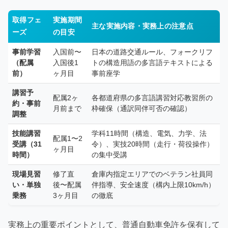
取得フェ
実施期間
主な実施内容・実務上の注意点
ーズ
の目安
事前学習
入国前〜
日本の道路交通ルール、フォークリフ
（配属
入国後1
トの構造用語の多言語テキストによる
前）
ヶ月目
事前座学
講習予
配属2ヶ
各都道府県の多言語講習対応教習所の
約・事前
月前まで
枠確保（通訳同伴可否の確認）
調整
技能講習
学科11時間（構造、電気、力学、法
配属1〜2
受講（31
令）、実技20時間（走行・荷役操作）
ヶ月目
時間）
の集中受講
現場見習
修了直
倉庫内指定エリアでのベテラン社員同
い・単独
後〜配属
伴指導、安全速度（構内上限10km/h）
乗務
3ヶ月目
の徹底
実務上の重要ポイントとして、普通自動車免許を保有して