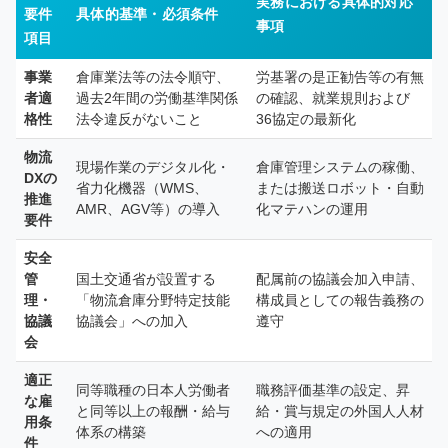
実務における具体的対応
要件
具体的基準・必須条件
事項
項目
事業
倉庫業法等の法令順守、
労基署の是正勧告等の有無
者適
過去2年間の労働基準関係
の確認、就業規則および
格性
法令違反がないこと
36協定の最新化
物流
現場作業のデジタル化・
倉庫管理システムの稼働、
DXの
省力化機器（WMS、
または搬送ロボット・自動
推進
AMR、AGV等）の導入
化マテハンの運用
要件
安全
管
国土交通省が設置する
配属前の協議会加入申請、
理・
「物流倉庫分野特定技能
構成員としての報告義務の
協議
協議会」への加入
遵守
会
適正
同等職種の日本人労働者
職務評価基準の設定、昇
な雇
と同等以上の報酬・給与
給・賞与規定の外国人人材
用条
体系の構築
への適用
件