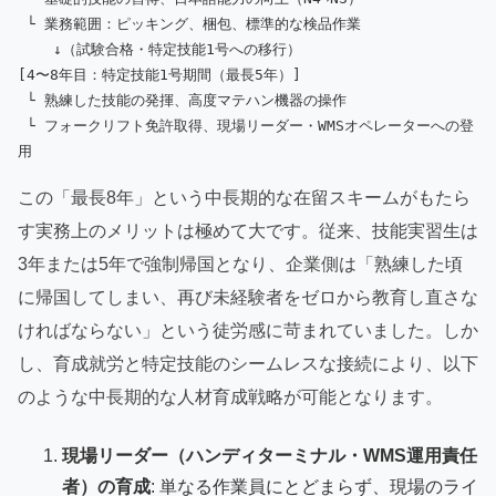
 └ 業務範囲：ピッキング、梱包、標準的な検品作業

    ↓（試験合格・特定技能1号への移行）

[4〜8年目：特定技能1号期間（最長5年）]

 └ 熟練した技能の発揮、高度マテハン機器の操作

 └ フォークリフト免許取得、現場リーダー・WMSオペレーターへの登
この「最長8年」という中長期的な在留スキームがもたら
す実務上のメリットは極めて大です。従来、技能実習生は
3年または5年で強制帰国となり、企業側は「熟練した頃
に帰国してしまい、再び未経験者をゼロから教育し直さな
ければならない」という徒労感に苛まれていました。しか
し、育成就労と特定技能のシームレスな接続により、以下
のような中長期的な人材育成戦略が可能となります。
現場リーダー（ハンディターミナル・WMS運用責任
者）の育成
: 単なる作業員にとどまらず、現場のライ