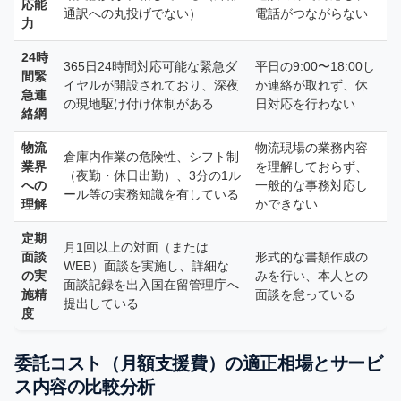
応能
通訳への丸投げでない）
電話がつながらない
力
24時
365日24時間対応可能な緊急ダ
平日の9:00〜18:00し
間緊
イヤルが開設されており、深夜
か連絡が取れず、休
急連
の現地駆け付け体制がある
日対応を行わない
絡網
物流
物流現場の業務内容
倉庫内作業の危険性、シフト制
業界
を理解しておらず、
（夜勤・休日出勤）、3分の1ル
への
一般的な事務対応し
ール等の実務知識を有している
理解
かできない
定期
月1回以上の対面（または
面談
形式的な書類作成の
WEB）面談を実施し、詳細な
の実
みを行い、本人との
面談記録を出入国在留管理庁へ
施精
面談を怠っている
提出している
度
委託コスト（月額支援費）の適正相場とサービ
ス内容の比較分析