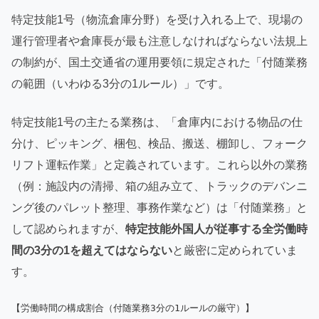
特定技能1号（物流倉庫分野）を受け入れる上で、現場の
運行管理者や倉庫長が最も注意しなければならない法規上
の制約が、国土交通省の運用要領に規定された「付随業務
の範囲（いわゆる3分の1ルール）」です。
特定技能1号の主たる業務は、「倉庫内における物品の仕
分け、ピッキング、梱包、検品、搬送、棚卸し、フォーク
リフト運転作業」と定義されています。これら以外の業務
（例：施設内の清掃、箱の組み立て、トラックのデバンニ
ング後のパレット整理、事務作業など）は「付随業務」と
して認められますが、
特定技能外国人が従事する全労働時
間の3分の1を超えてはならない
と厳密に定められていま
す。
【労働時間の構成割合（付随業務3分の1ルールの厳守）】
