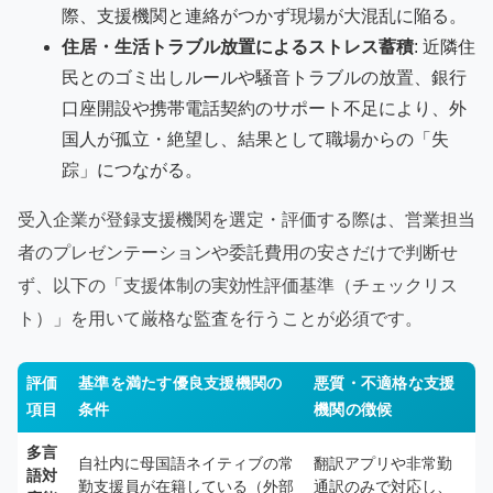
際、支援機関と連絡がつかず現場が大混乱に陥る。
住居・生活トラブル放置によるストレス蓄積
: 近隣住
民とのゴミ出しルールや騒音トラブルの放置、銀行
口座開設や携帯電話契約のサポート不足により、外
国人が孤立・絶望し、結果として職場からの「失
踪」につながる。
受入企業が登録支援機関を選定・評価する際は、営業担当
者のプレゼンテーションや委託費用の安さだけで判断せ
ず、以下の「支援体制の実効性評価基準（チェックリス
ト）」を用いて厳格な監査を行うことが必須です。
評価
基準を満たす優良支援機関の
悪質・不適格な支援
項目
条件
機関の徴候
多言
自社内に母国語ネイティブの常
翻訳アプリや非常勤
語対
勤支援員が在籍している（外部
通訳のみで対応し、