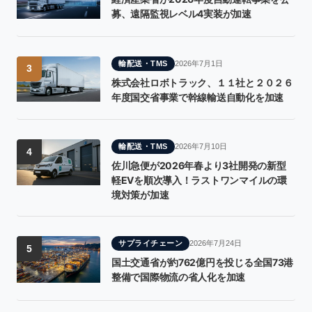
募、遠隔監視レベル4実装が加速
輸配送・TMS
2026年7月1日
3
株式会社ロボトラック、１１社と２０２６
年度国交省事業で幹線輸送自動化を加速
輸配送・TMS
2026年7月10日
4
佐川急便が2026年春より3社開発の新型
軽EVを順次導入！ラストワンマイルの環
境対策が加速
サプライチェーン
2026年7月24日
5
国土交通省が約762億円を投じる全国73港
整備で国際物流の省人化を加速