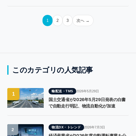
投
1
2
3
次へ →
稿
の
ペ
ー
ジ
このカテゴリの人気記事
送
り
輸配送・TMS
2026年5月29日
1
国土交通省が2026年5月29日発表の白書
で自動走行明記、物流自動化が加速
物流DX・トレンド
2026年7月3日
2
経済産業省が2026年度自動運転事業を公