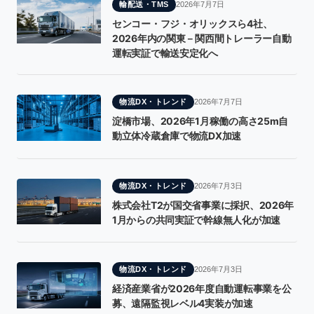
輸配送・TMS
2026年7月7日
センコー・フジ・オリックスら4社、
2026年内の関東－関西間トレーラー自動
運転実証で輸送安定化へ
物流DX・トレンド
2026年7月7日
淀橋市場、2026年1月稼働の高さ25m自
動立体冷蔵倉庫で物流DX加速
物流DX・トレンド
2026年7月3日
株式会社T2が国交省事業に採択、2026年
1月からの共同実証で幹線無人化が加速
物流DX・トレンド
2026年7月3日
経済産業省が2026年度自動運転事業を公
募、遠隔監視レベル4実装が加速