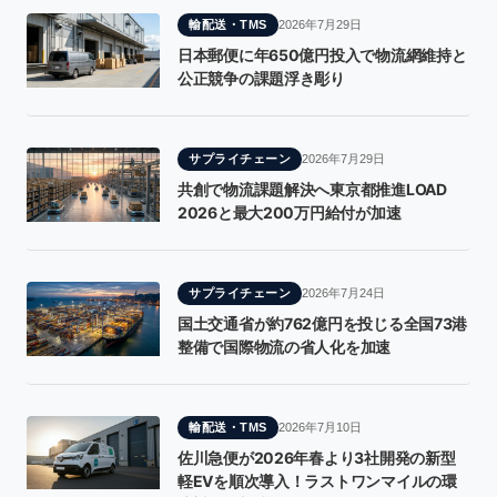
輸配送・TMS
2026年7月29日
日本郵便に年650億円投入で物流網維持と
公正競争の課題浮き彫り
サプライチェーン
2026年7月29日
共創で物流課題解決へ東京都推進LOAD
2026と最大200万円給付が加速
サプライチェーン
2026年7月24日
国土交通省が約762億円を投じる全国73港
整備で国際物流の省人化を加速
輸配送・TMS
2026年7月10日
佐川急便が2026年春より3社開発の新型
軽EVを順次導入！ラストワンマイルの環