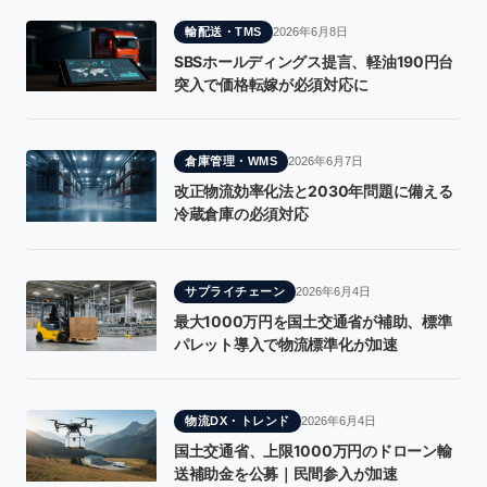
輸配送・TMS
2026年6月8日
SBSホールディングス提言、軽油190円台
突入で価格転嫁が必須対応に
倉庫管理・WMS
2026年6月7日
改正物流効率化法と2030年問題に備える
冷蔵倉庫の必須対応
サプライチェーン
2026年6月4日
最大1000万円を国土交通省が補助、標準
パレット導入で物流標準化が加速
物流DX・トレンド
2026年6月4日
国土交通省、上限1000万円のドローン輸
送補助金を公募｜民間参入が加速