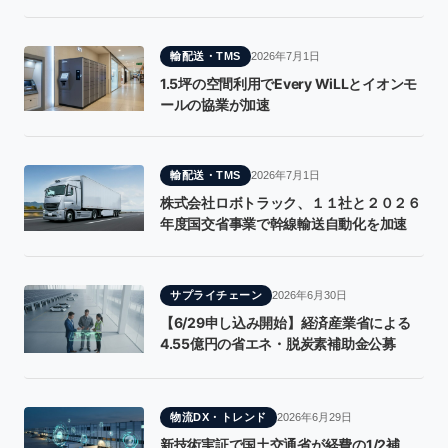
輸配送・TMS
2026年7月1日
1.5坪の空間利用でEvery WiLLとイオンモ
ールの協業が加速
輸配送・TMS
2026年7月1日
株式会社ロボトラック、１１社と２０２６
年度国交省事業で幹線輸送自動化を加速
サプライチェーン
2026年6月30日
【6/29申し込み開始】経済産業省による
4.55億円の省エネ・脱炭素補助金公募
物流DX・トレンド
2026年6月29日
新技術実証で国土交通省が経費の1/2補