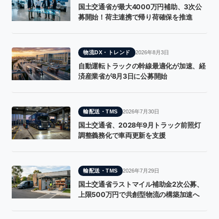
国土交通省が最大4000万円補助、3次公
募開始！荷主連携で帰り荷確保を推進
物流DX・トレンド
2026年8月3日
自動運転トラックの幹線最適化が加速、経
済産業省が8月3日に公募開始
輸配送・TMS
2026年7月30日
国土交通省、2028年9月トラック前照灯
調整義務化で車両更新を支援
輸配送・TMS
2026年7月29日
国土交通省ラストマイル補助金2次公募、
上限500万円で共創型物流の構築加速へ