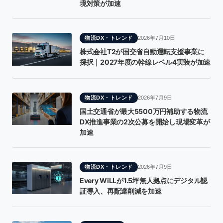
境対策が加速
物流DX・トレンド
2026年7月10日
株式会社T2が国交省自動運転支援事業に
採択｜2027年度の幹線レベル4実装が加速
物流DX・トレンド
2026年7月9日
国土交通省が最大5500万円補助する物流
DX推進事業の2次公募を開始し現場変革が
加速
物流DX・トレンド
2026年7月9日
Every WiLLが1.5坪無人拠点にデジタル認
証導入、再配達削減を加速