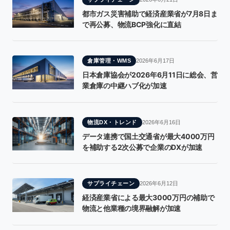
都市ガス災害補助で経済産業省が7月8日ま
で再公募、物流BCP強化に直結
倉庫管理・WMS
2026年6月17日
日本倉庫協会が2026年6月11日に総会、営
業倉庫の中継ハブ化が加速
物流DX・トレンド
2026年6月16日
データ連携で国土交通省が最大4000万円
を補助する2次公募で企業のDXが加速
サプライチェーン
2026年6月12日
経済産業省による最大3000万円の補助で
物流と他業種の境界融解が加速